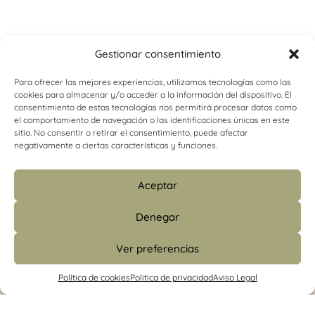
Gestionar consentimiento
Para ofrecer las mejores experiencias, utilizamos tecnologías como las
cookies para almacenar y/o acceder a la información del dispositivo. El
consentimiento de estas tecnologías nos permitirá procesar datos como
el comportamiento de navegación o las identificaciones únicas en este
sitio. No consentir o retirar el consentimiento, puede afectar
negativamente a ciertas características y funciones.
Aceptar
Denegar
Ver preferencias
info@psicologiacamins.com
Política de cookies
Politica de privacidad
Aviso Legal
679 24 48 83 (CS)
/
601 427 853 (Madrid)
Calle Mayor, 26, 1º, izquierda 12001