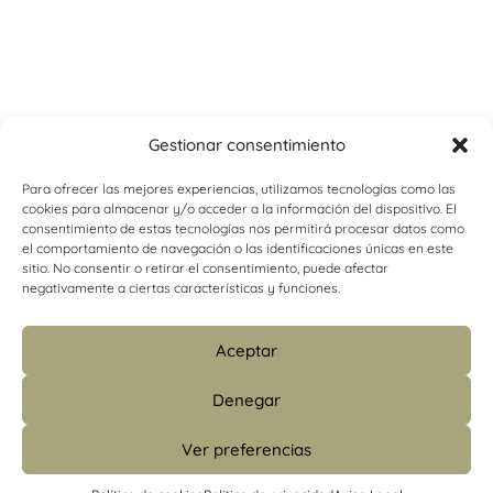
Gestionar consentimiento
Para ofrecer las mejores experiencias, utilizamos tecnologías como las
cookies para almacenar y/o acceder a la información del dispositivo. El
consentimiento de estas tecnologías nos permitirá procesar datos como
el comportamiento de navegación o las identificaciones únicas en este
sitio. No consentir o retirar el consentimiento, puede afectar
negativamente a ciertas características y funciones.
Aceptar
Denegar
Ver preferencias
info@psicologiacamins.com