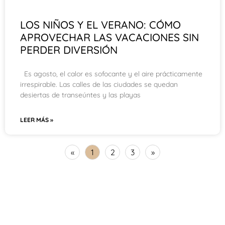
LOS NIÑOS Y EL VERANO: CÓMO
APROVECHAR LAS VACACIONES SIN
PERDER DIVERSIÓN
Es agosto, el calor es sofocante y el aire prácticamente
irrespirable. Las calles de las ciudades se quedan
desiertas de transeúntes y las playas
LEER MÁS »
«
1
2
3
»