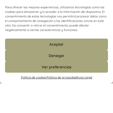
Para ofrecer las mejores experiencias, utilizamos tecnologías como las
cookies para almacenar y/o acceder a la información del dispositivo. El
consentimiento de estas tecnologías nos permitirá procesar datos como
el comportamiento de navegación o las identificaciones únicas en este
sitio. No consentir o retirar el consentimiento, puede afectar
negativamente a ciertas características y funciones.
Aceptar
Denegar
Ver preferencias
info@psicologiacamins.com
Política de cookies
Politica de privacidad
Aviso Legal
679 24 48 83 (CS)
/
601 427 853 (Madrid)
Calle Mayor, 26, 1º, izquierda 12001
Castellón
/ Camino de Valladolid, 15. Torrelodones
(Madrid)