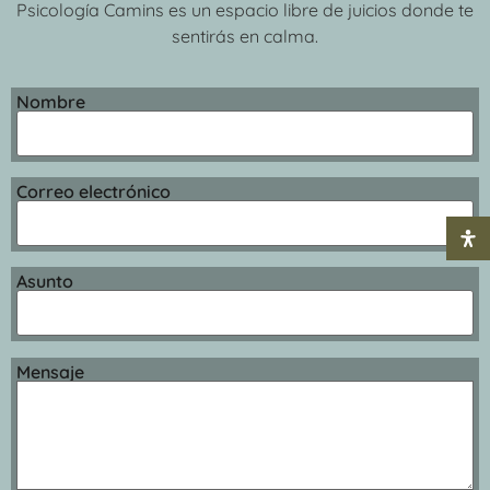
Psicología Camins es un espacio libre de juicios donde te
sentirás en calma.
Nombre
Correo electrónico
Asunto
Mensaje