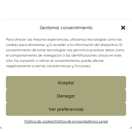
Gestionar consentimiento
Para ofrecer las mejores experiencias, utilizamos tecnologías como las
cookies para almacenar y/o acceder a la información del dispositivo. El
consentimiento de estas tecnologías nos permitirá procesar datos como
el comportamiento de navegación o las identificaciones únicas en este
sitio. No consentir o retirar el consentimiento, puede afectar
negativamente a ciertas características y funciones.
Aceptar
Denegar
Ver preferencias
info@psicologiacamins.com
Política de cookies
Politica de privacidad
Aviso Legal
679 24 48 83 (CS)
/
601 427 853 (Madrid)