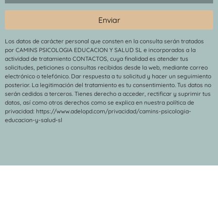
Los datos de carácter personal que consten en la consulta serán tratados
por CAMINS PSICOLOGIA EDUCACION Y SALUD SL e incorporados a la
actividad de tratamiento CONTACTOS, cuya finalidad es atender tus
solicitudes, peticiones o consultas recibidas desde la web, mediante correo
electrónico o telefónico. Dar respuesta a tu solicitud y hacer un seguimiento
posterior. La legitimación del tratamiento es tu consentimiento. Tus datos no
serán cedidos a terceros. Tienes derecho a acceder, rectificar y suprimir tus
datos, así como otros derechos como se explica en nuestra política de
privacidad: https://www.adelopd.com/privacidad/camins-psicologia-
educacion-y-salud-sl