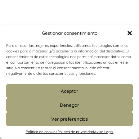
Gestionar consentimiento
Para ofrecer las mejores experiencias, utilizamos tecnologías como las
cookies para almacenar y/o acceder a la información del dispositivo. El
consentimiento de estas tecnologías nos permitirá procesar datos como
el comportamiento de navegación o las identificaciones únicas en este
sitio. No consentir o retirar el consentimiento, puede afectar
negativamente a ciertas características y funciones.
Aceptar
Denegar
Ver preferencias
info@psicologiacamins.com
Política de cookies
Politica de privacidad
Aviso Legal
679 24 48 83 (CS)
/
601 427 853 (Madrid)