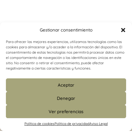
Gestionar consentimiento
Para ofrecer las mejores experiencias, utilizamos tecnologías como las
cookies para almacenar y/o acceder a la información del dispositivo. El
consentimiento de estas tecnologías nos permitirá procesar datos como
el comportamiento de navegación o las identificaciones únicas en este
sitio. No consentir o retirar el consentimiento, puede afectar
negativamente a ciertas características y funciones.
Aceptar
Denegar
Ver preferencias
info@psicologiacamins.com
Política de cookies
Politica de privacidad
Aviso Legal
679 24 48 83 (CS)
/
601 427 853 (Madrid)