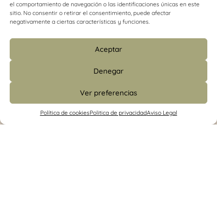
el comportamiento de navegación o las identificaciones únicas en este
sitio. No consentir o retirar el consentimiento, puede afectar
negativamente a ciertas características y funciones.
Aceptar
Denegar
Ver preferencias
info@psicologiacamins.com
Política de cookies
Politica de privacidad
Aviso Legal
679 24 48 83 (CS)
/
601 427 853 (Madrid)
Calle Mayor, 26, 1º, izquierda 12001
Castellón
/ Camino de Valladolid, 15. Torrelodones
(Madrid)
Síguenos en las redes sociales