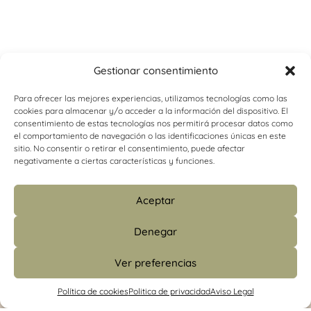
Gestionar consentimiento
Para ofrecer las mejores experiencias, utilizamos tecnologías como las
cookies para almacenar y/o acceder a la información del dispositivo. El
consentimiento de estas tecnologías nos permitirá procesar datos como
el comportamiento de navegación o las identificaciones únicas en este
sitio. No consentir o retirar el consentimiento, puede afectar
negativamente a ciertas características y funciones.
Aceptar
Denegar
Ver preferencias
info@psicologiacamins.com
Política de cookies
Politica de privacidad
Aviso Legal
679 24 48 83 (CS)
/
601 427 853 (Madrid)