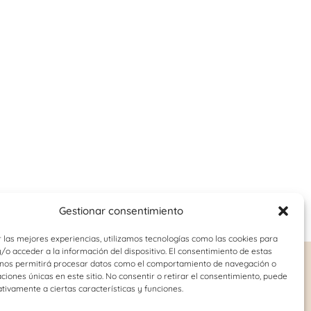
Gestionar consentimiento
 las mejores experiencias, utilizamos tecnologías como las cookies para
o acceder a la información del dispositivo. El consentimiento de estas
 nos permitirá procesar datos como el comportamiento de navegación o
o-juvenil
Logopedia
caciones únicas en este sitio. No consentir o retirar el consentimiento, puede
tivamente a ciertas características y funciones.
Dislalia