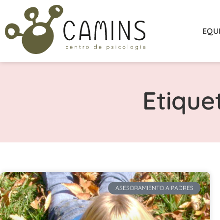
EQU
Etique
ASESORAMIENTO A PADRES