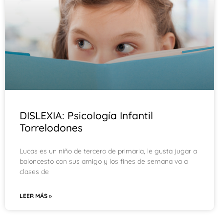
DISLEXIA: Psicología Infantil
Torrelodones
Lucas es un niño de tercero de primaria, le gusta jugar a
baloncesto con sus amigo y los fines de semana va a
clases de
LEER MÁS »