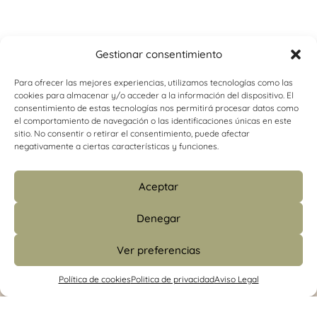
Gestionar consentimiento
Para ofrecer las mejores experiencias, utilizamos tecnologías como las
cookies para almacenar y/o acceder a la información del dispositivo. El
consentimiento de estas tecnologías nos permitirá procesar datos como
el comportamiento de navegación o las identificaciones únicas en este
sitio. No consentir o retirar el consentimiento, puede afectar
negativamente a ciertas características y funciones.
Aceptar
Denegar
Ver preferencias
info@psicologiacamins.com
Política de cookies
Politica de privacidad
Aviso Legal
679 24 48 83 (CS)
/
601 427 853 (Madrid)
Calle Mayor, 26, 1º, izquierda 12001