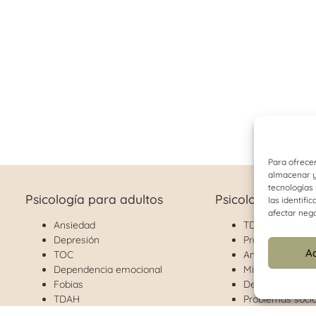
Para ofrecer
almacenar y/
tecnologías
Psicología para adultos
Psicología infant
las identifi
afectar nega
Ansiedad
TDAH
Depresión
Problemas de c
A
TOC
Ansiedad
Dependencia emocional
Miedos y fobias
Fobias
Depresión
TDAH
Problemas socia
Problemas de pareja
Separación prog