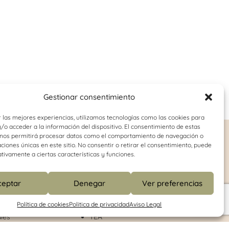
Gestionar consentimiento
 las mejores experiencias, utilizamos tecnologías como las cookies para
o acceder a la información del dispositivo. El consentimiento de estas
 nos permitirá procesar datos como el comportamiento de navegación o
o-juvenil
Logopedia
caciones únicas en este sitio. No consentir o retirar el consentimiento, puede
tivamente a ciertas características y funciones.
Dislalia
onducta
Disfemia
ceptar
Denegar
Ver preferencias
Dislexia
Retraso del lenguaje
Política de cookies
Politica de privacidad
Aviso Legal
Habilidades de comunicación
les
TEA
enitores
Disofnía