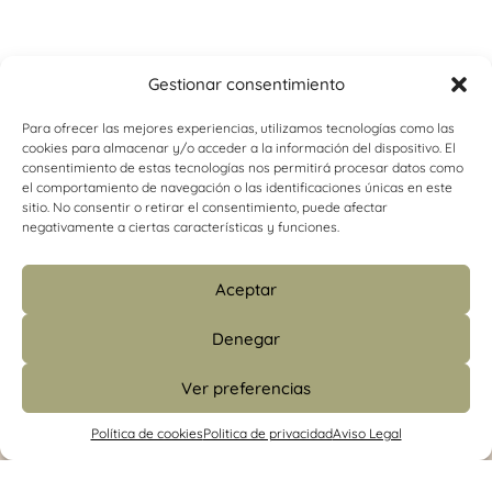
Gestionar consentimiento
Para ofrecer las mejores experiencias, utilizamos tecnologías como las
cookies para almacenar y/o acceder a la información del dispositivo. El
consentimiento de estas tecnologías nos permitirá procesar datos como
el comportamiento de navegación o las identificaciones únicas en este
sitio. No consentir o retirar el consentimiento, puede afectar
negativamente a ciertas características y funciones.
Aceptar
Denegar
Ver preferencias
info@psicologiacamins.com
Política de cookies
Politica de privacidad
Aviso Legal
679 24 48 83 (CS)
/
601 427 853 (Madrid)
Calle Mayor, 26, 1º, izquierda 12001