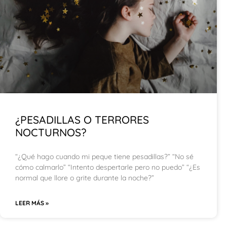
¿PESADILLAS O TERRORES
NOCTURNOS?
“¿Qué hago cuando mi peque tiene pesadillas?” “No sé
cómo calmarlo” “Intento despertarle pero no puedo” “¿Es
normal que llore o grite durante la noche?”
LEER MÁS »