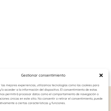
Gestionar consentimiento
 las mejores experiencias, utilizamos tecnologías como las cookies para
o acceder a la información del dispositivo. El consentimiento de estas
 nos permitirá procesar datos como el comportamiento de navegación o
o-juvenil
Logopedia
caciones únicas en este sitio. No consentir o retirar el consentimiento, puede
tivamente a ciertas características y funciones.
Dislalia