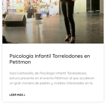
Psicología Infantil Torrelodones en
Petitmon
Sara Cantavella, de Psicología Infantil Torrelodones,
estuvo presente en el evento Petitmon al que acudieron
un gran número de padres y madres interesados en la
LEER MÁS »