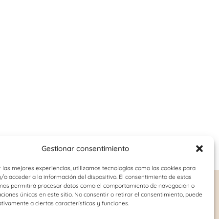
Gestionar consentimiento
 las mejores experiencias, utilizamos tecnologías como las cookies para
o acceder a la información del dispositivo. El consentimiento de estas
 nos permitirá procesar datos como el comportamiento de navegación o
o-juvenil
Logopedia
caciones únicas en este sitio. No consentir o retirar el consentimiento, puede
tivamente a ciertas características y funciones.
Dislalia