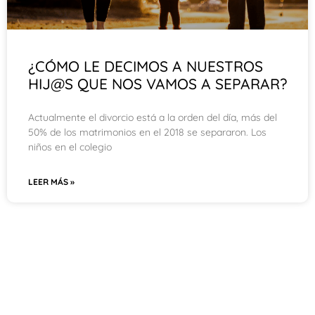
¿CÓMO LE DECIMOS A NUESTROS
HIJ@S QUE NOS VAMOS A SEPARAR?
Actualmente el divorcio está a la orden del día, más del
50% de los matrimonios en el 2018 se separaron. Los
niños en el colegio
LEER MÁS »