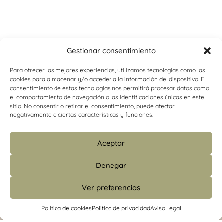
Gestionar consentimiento
Para ofrecer las mejores experiencias, utilizamos tecnologías como las
cookies para almacenar y/o acceder a la información del dispositivo. El
consentimiento de estas tecnologías nos permitirá procesar datos como
el comportamiento de navegación o las identificaciones únicas en este
sitio. No consentir o retirar el consentimiento, puede afectar
negativamente a ciertas características y funciones.
Aceptar
Denegar
Ver preferencias
info@psicologiacamins.com
Política de cookies
Politica de privacidad
Aviso Legal
679 24 48 83 (CS)
/
601 427 853 (Madrid)