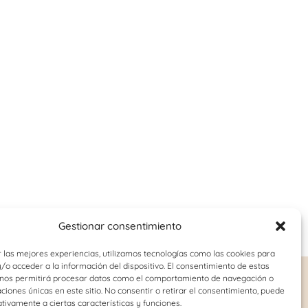
Gestionar consentimiento
 las mejores experiencias, utilizamos tecnologías como las cookies para
o acceder a la información del dispositivo. El consentimiento de estas
 nos permitirá procesar datos como el comportamiento de navegación o
o-juvenil
Logopedia
caciones únicas en este sitio. No consentir o retirar el consentimiento, puede
tivamente a ciertas características y funciones.