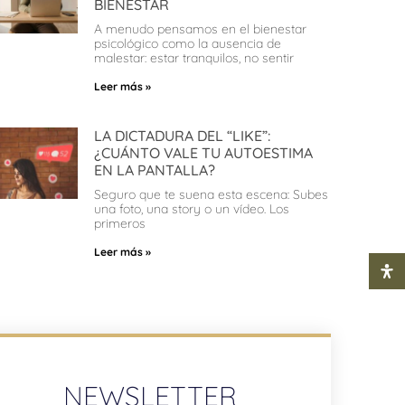
BIENESTAR
A menudo pensamos en el bienestar
psicológico como la ausencia de
malestar: estar tranquilos, no sentir
Leer más »
LA DICTADURA DEL “LIKE”:
¿CUÁNTO VALE TU AUTOESTIMA
EN LA PANTALLA?
Seguro que te suena esta escena: Subes
una foto, una story o un vídeo. Los
primeros
Leer más »
NEWSLETTER