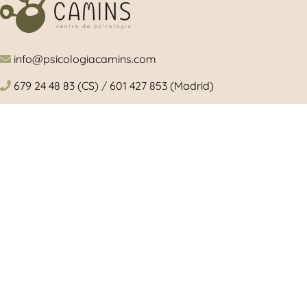
info@psicologiacamins.com
679 24 48 83 (CS)
/
601 427 853 (Madrid)
Calle Mayor, 26, 1º, izquierda 12001 Castellón
/ Camino de Valladolid, 15. Torrelodones (Madrid)
Síguenos en las redes sociales
© 2024 Copyright Psicologiacamins |
Aviso L