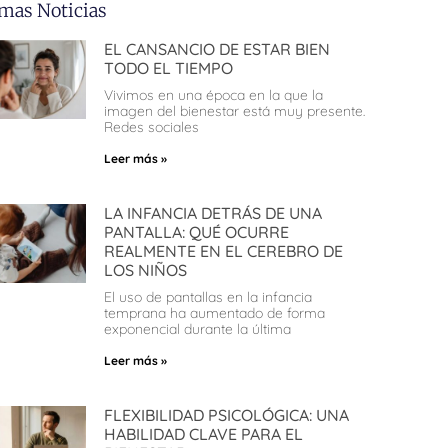
imas Noticias
EL CANSANCIO DE ESTAR BIEN
TODO EL TIEMPO
Vivimos en una época en la que la
imagen del bienestar está muy presente.
Redes sociales
Leer más »
LA INFANCIA DETRÁS DE UNA
PANTALLA: QUÉ OCURRE
REALMENTE EN EL CEREBRO DE
LOS NIÑOS
El uso de pantallas en la infancia
temprana ha aumentado de forma
exponencial durante la última
Leer más »
FLEXIBILIDAD PSICOLÓGICA: UNA
HABILIDAD CLAVE PARA EL