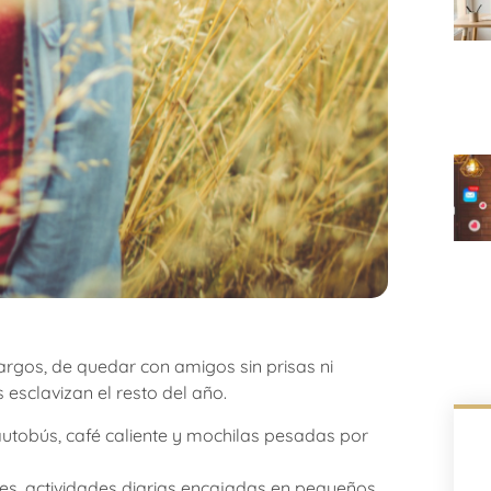
largos, de quedar con amigos sin prisas ni
 esclavizan el resto del año.
 autobús, café caliente y mochilas pesadas por
ces, actividades diarias encajadas en pequeños