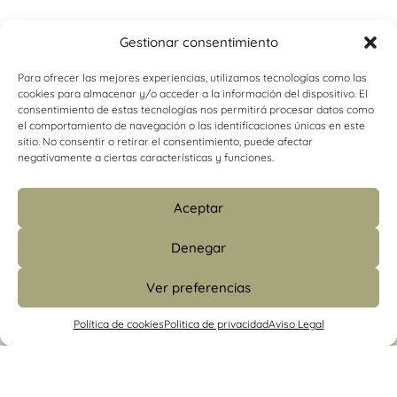
Gestionar consentimiento
Para ofrecer las mejores experiencias, utilizamos tecnologías como las
cookies para almacenar y/o acceder a la información del dispositivo. El
consentimiento de estas tecnologías nos permitirá procesar datos como
el comportamiento de navegación o las identificaciones únicas en este
sitio. No consentir o retirar el consentimiento, puede afectar
negativamente a ciertas características y funciones.
Aceptar
Denegar
Ver preferencias
info@psicologiacamins.com
Política de cookies
Politica de privacidad
Aviso Legal
679 24 48 83 (CS)
/
601 427 853 (Madrid)
Calle Mayor, 26, 1º, izquierda 12001
Castellón