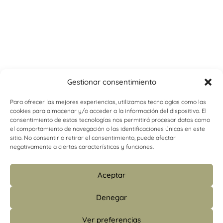
Gestionar consentimiento
Para ofrecer las mejores experiencias, utilizamos tecnologías como las
cookies para almacenar y/o acceder a la información del dispositivo. El
consentimiento de estas tecnologías nos permitirá procesar datos como
el comportamiento de navegación o las identificaciones únicas en este
sitio. No consentir o retirar el consentimiento, puede afectar
negativamente a ciertas características y funciones.
Aceptar
Denegar
Ver preferencias
info@psicologiacamins.com