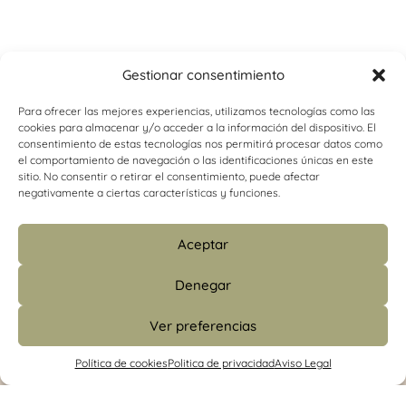
Gestionar consentimiento
Para ofrecer las mejores experiencias, utilizamos tecnologías como las
cookies para almacenar y/o acceder a la información del dispositivo. El
consentimiento de estas tecnologías nos permitirá procesar datos como
el comportamiento de navegación o las identificaciones únicas en este
sitio. No consentir o retirar el consentimiento, puede afectar
negativamente a ciertas características y funciones.
Aceptar
Denegar
Ver preferencias
info@psicologiacamins.com
Política de cookies
Politica de privacidad
Aviso Legal
679 24 48 83 (CS)
/
601 427 853 (Madrid)
Calle Mayor, 26, 1º, izquierda 12001