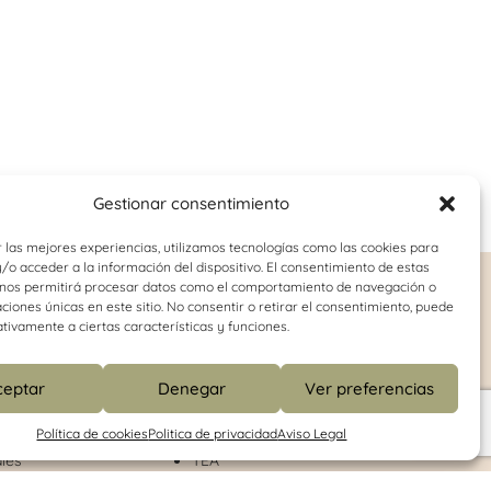
Gestionar consentimiento
 las mejores experiencias, utilizamos tecnologías como las cookies para
o acceder a la información del dispositivo. El consentimiento de estas
 nos permitirá procesar datos como el comportamiento de navegación o
o-juvenil
Logopedia
caciones únicas en este sitio. No consentir o retirar el consentimiento, puede
tivamente a ciertas características y funciones.
Dislalia
onducta
Disfemia
ceptar
Denegar
Ver preferencias
Dislexia
Retraso del lenguaje
Política de cookies
Politica de privacidad
Aviso Legal
Habilidades de comunicación
les
TEA
enitores
Disofnía