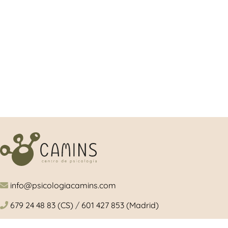
info@psicologiacamins.com
679 24 48 83 (CS)
/
601 427 853 (Madrid)
Calle Mayor, 26, 1º, izquierda 12001 Castellón