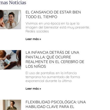
imas Noticias
EL CANSANCIO DE ESTAR BIEN
TODO EL TIEMPO
Vivimos en una época en la que la
imagen del bienestar está muy presente.
Redes sociales
Leer más »
LA INFANCIA DETRÁS DE UNA
PANTALLA: QUÉ OCURRE
REALMENTE EN EL CEREBRO DE
LOS NIÑOS
El uso de pantallas en la infancia
temprana ha aumentado de forma
exponencial durante la última
Leer más »
FLEXIBILIDAD PSICOLÓGICA: UNA
HABILIDAD CLAVE PARA EL