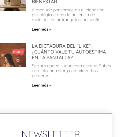
BIENESTAR
A menudo pensamos en el bienestar
psicológico como la ausencia de
malestar: estar tranquilos, no sentir
Leer más »
LA DICTADURA DEL “LIKE”:
¿CUÁNTO VALE TU AUTOESTIMA
EN LA PANTALLA?
Seguro que te suena esta escena: Subes
una foto, una story o un vídeo. Los
primeros
Leer más »
NEWSLETTER