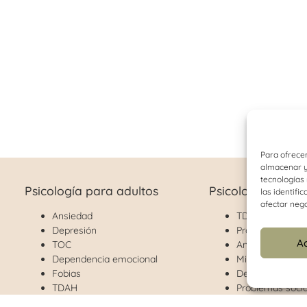
Para ofrecer
almacenar y/
tecnologías
Psicología para adultos
Psicología infant
las identifi
afectar nega
Ansiedad
TDAH
Depresión
Problemas de c
A
TOC
Ansiedad
Dependencia emocional
Miedos y fobias
Fobias
Depresión
TDAH
Problemas socia
Problemas de pareja
Separación prog