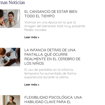
imas Noticias
EL CANSANCIO DE ESTAR BIEN
TODO EL TIEMPO
Vivimos en una época en la que la
imagen del bienestar está muy presente.
Redes sociales
Leer más »
LA INFANCIA DETRÁS DE UNA
PANTALLA: QUÉ OCURRE
REALMENTE EN EL CEREBRO DE
LOS NIÑOS
El uso de pantallas en la infancia
temprana ha aumentado de forma
exponencial durante la última
Leer más »
FLEXIBILIDAD PSICOLÓGICA: UNA
HABILIDAD CLAVE PARA EL