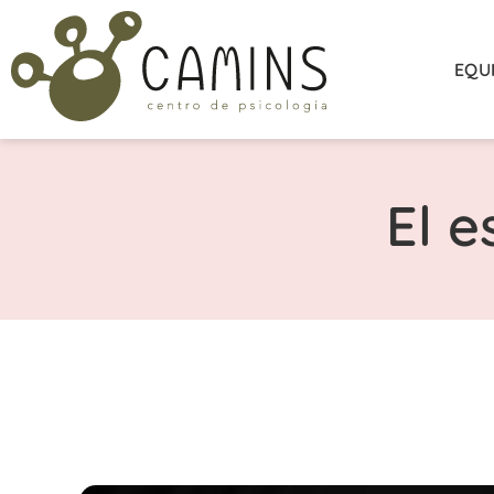
EQU
El e