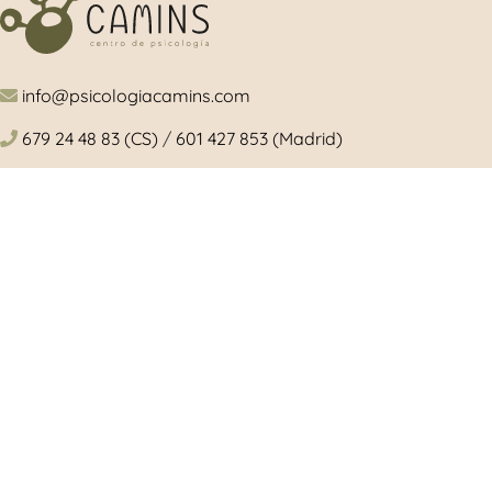
info@psicologiacamins.com
679 24 48 83 (CS)
/
601 427 853 (Madrid)
Calle Mayor, 26, 1º, izquierda 12001 Castellón
/ Camino de Valladolid, 15. Torrelodones (Madrid)
Síguenos en las redes sociales
© 2024 Copyright Psicologiacamins |
Aviso L