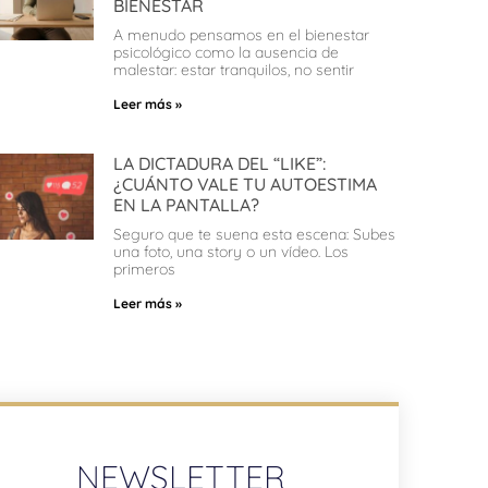
BIENESTAR
A menudo pensamos en el bienestar
psicológico como la ausencia de
malestar: estar tranquilos, no sentir
Leer más »
LA DICTADURA DEL “LIKE”:
¿CUÁNTO VALE TU AUTOESTIMA
EN LA PANTALLA?
Seguro que te suena esta escena: Subes
una foto, una story o un vídeo. Los
primeros
Leer más »
NEWSLETTER