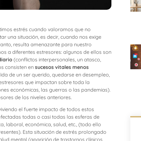
ntimos estrés cuando valoramos que no
ar una situación, es decir, cuando nos exige
tanto, resulta amenazante para nuestro
mos a diferentes estresores: algunos de ellos son
diario
(conflictos interpersonales, un atasco,
ros consisten en
sucesos vitales menos
ida de un ser querido, quedarse en desempleo,
 estresores que impactan sobre toda la
nes económicas, las guerras o las pandemias).
ores de los niveles anteriores.
viendo el fuerte impacto de todos estos
afectadas todas o casi todas las esferas de
, laboral, económica, salud, etc., (todo ello
esentes). Esta situación de estrés prolongado
lud mental (aparición de trastornos clínicos