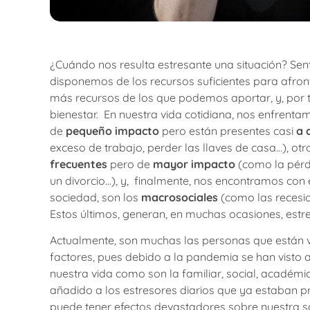
¿Cuándo nos resulta estresante una situación? Se
disponemos de los recursos suficientes para afront
más recursos de los que podemos aportar, y, por 
bienestar. En nuestra vida cotidiana, nos enfrenta
de
pequeño impacto
pero están presentes casi
a 
exceso de trabajo, perder las llaves de casa…), ot
frecuentes
pero de
mayor impacto
(como la pérd
un divorcio…), y, finalmente, nos encontramos con
sociedad, son los
macrosociales
(como las recesio
Estos últimos, generan, en muchas ocasiones, estres
Actualmente, son muchas las personas que están vi
factores, pues debido a la pandemia se han visto 
nuestra vida como son la familiar, social, académica
añadido a los estresores diarios que ya estaban pr
puede tener efectos devastadores sobre nuestra sa