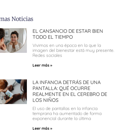
imas Noticias
EL CANSANCIO DE ESTAR BIEN
TODO EL TIEMPO
Vivimos en una época en la que la
imagen del bienestar está muy presente.
Redes sociales
Leer más »
LA INFANCIA DETRÁS DE UNA
PANTALLA: QUÉ OCURRE
REALMENTE EN EL CEREBRO DE
LOS NIÑOS
El uso de pantallas en la infancia
temprana ha aumentado de forma
exponencial durante la última
Leer más »