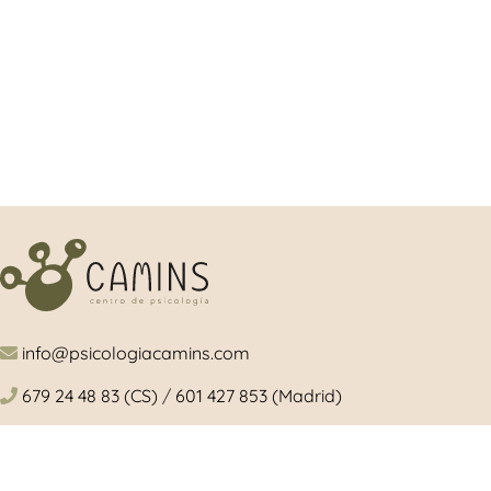
info@psicologiacamins.com
679 24 48 83 (CS)
/
601 427 853 (Madrid)
Calle Mayor, 26, 1º, izquierda 12001 Castellón
/ Camino de Valladolid, 15. Torrelodones (Madrid)