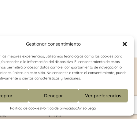
Gestionar consentimiento
 las mejores experiencias, utilizamos tecnologías como las cookies para
o acceder a la información del dispositivo. El consentimiento de estas
 nos permitirá procesar datos como el comportamiento de navegación o
o-juvenil
Logopedia
caciones únicas en este sitio. No consentir o retirar el consentimiento, puede
tivamente a ciertas características y funciones.
Dislalia
onducta
Disfemia
ceptar
Denegar
Ver preferencias
Dislexia
Retraso del lenguaje
Política de cookies
Politica de privacidad
Aviso Legal
Habilidades de comunicación
les
TEA
enitores
Disofnía
 aprendizaje
Deglución atípica
des
Daño cerebral adquirido