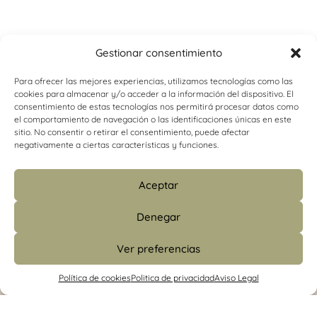
Gestionar consentimiento
Para ofrecer las mejores experiencias, utilizamos tecnologías como las
cookies para almacenar y/o acceder a la información del dispositivo. El
consentimiento de estas tecnologías nos permitirá procesar datos como
el comportamiento de navegación o las identificaciones únicas en este
sitio. No consentir o retirar el consentimiento, puede afectar
negativamente a ciertas características y funciones.
Aceptar
Denegar
Ver preferencias
info@psicologiacamins.com
Política de cookies
Politica de privacidad
Aviso Legal
679 24 48 83 (CS)
/
601 427 853 (Madrid)
Calle Mayor, 26, 1º, izquierda 12001