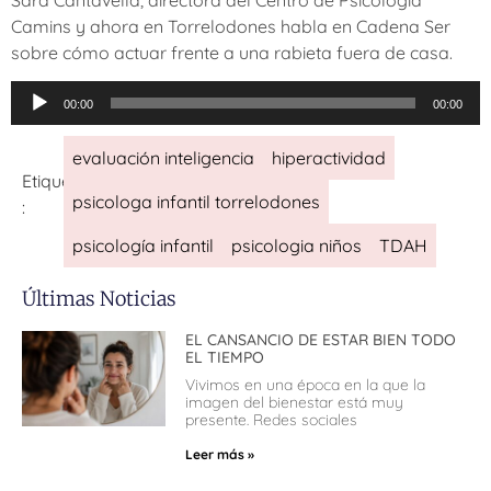
Sara Cantavella, directora del Centro de Psicología
Camins y ahora en Torrelodones habla en Cadena Ser
sobre cómo actuar frente a una rabieta fuera de casa.
Reproductor
00:00
00:00
de
audio
evaluación inteligencia
hiperactividad
Etiquetas
psicologa infantil torrelodones
:
psicología infantil
psicologia niños
TDAH
Últimas Noticias
EL CANSANCIO DE ESTAR BIEN TODO
EL TIEMPO
Vivimos en una época en la que la
imagen del bienestar está muy
presente. Redes sociales
Leer más »