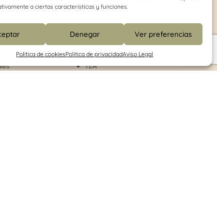
tivamente a ciertas características y funciones.
Dislalia
onducta
Disfemia
ceptar
Denegar
Ver preferencias
Dislexia
Retraso del lenguaje
Política de cookies
Politica de privacidad
Aviso Legal
Habilidades de comunicación
les
TEA
enitores
Disofnía
 aprendizaje
Deglución atípica
des
Daño cerebral adquirido
tivas
Disfasia
TDL (Trastorno del desarrollo del lenguaje)
bilidad
|
Política de Cancelación
|
Diseño Web