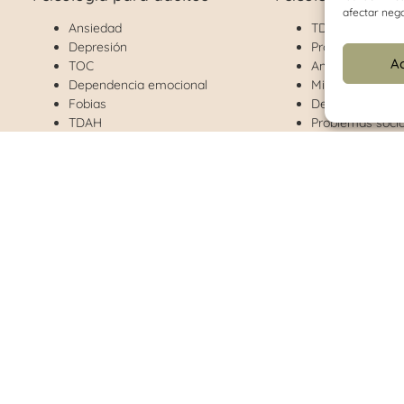
afectar nega
Ansiedad
TDAH
Depresión
Problemas de c
A
TOC
Ansiedad
Dependencia emocional
Miedos y fobias
Fobias
Depresión
TDAH
Problemas socia
Problemas de pareja
Separación prog
Estrés
Dificultades de
Habilidades Sociales
Altas Capacida
Evaluaciones psicológicas
Funciones ejecu
Coaching
Dislexia
egal
|
Politica de Privacidad
|
Politica de Cookies
|
Declaración de accesi