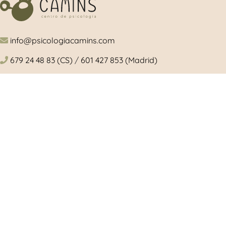
info@psicologiacamins.com
679 24 48 83 (CS)
/
601 427 853 (Madrid)
Calle Mayor, 26, 1º, izquierda 12001 Castellón
/ Camino de Valladolid, 15. Torrelodones (Madrid)
Síguenos en las redes sociales
© 2024 Copyright Psicologiacamins |
Aviso L