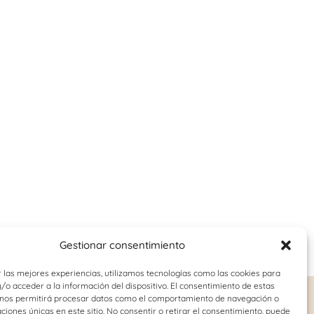
Gestionar consentimiento
 las mejores experiencias, utilizamos tecnologías como las cookies para
o acceder a la información del dispositivo. El consentimiento de estas
 nos permitirá procesar datos como el comportamiento de navegación o
o-juvenil
Logopedia
caciones únicas en este sitio. No consentir o retirar el consentimiento, puede