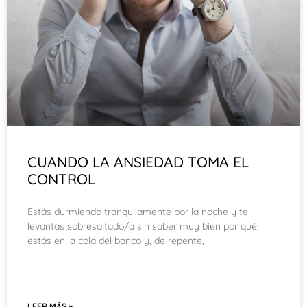
CUANDO LA ANSIEDAD TOMA EL
CONTROL
Estás durmiendo tranquilamente por la noche y te
levantas sobresaltado/a sin saber muy bien por qué,
estás en la cola del banco y, de repente,
LEER MÁS »