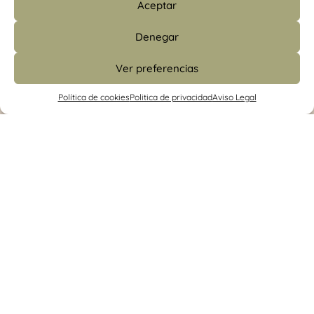
Aceptar
Denegar
Ver preferencias
info@psicologiacamins.com
Política de cookies
Politica de privacidad
Aviso Legal
679 24 48 83 (CS)
/
601 427 853 (Madrid)
Calle Mayor, 26, 1º, izquierda 12001
Castellón
/ Camino de Valladolid, 15. Torrelodones
(Madrid)
Síguenos en las redes sociales
Psicología para adultos