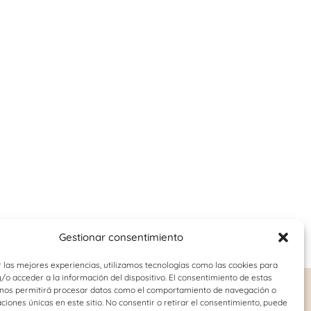
Gestionar consentimiento
 las mejores experiencias, utilizamos tecnologías como las cookies para
o acceder a la información del dispositivo. El consentimiento de estas
 nos permitirá procesar datos como el comportamiento de navegación o
o-juvenil
Logopedia
caciones únicas en este sitio. No consentir o retirar el consentimiento, puede