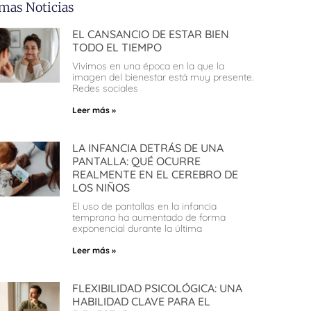
imas Noticias
EL CANSANCIO DE ESTAR BIEN
TODO EL TIEMPO
Vivimos en una época en la que la
imagen del bienestar está muy presente.
Redes sociales
Leer más »
LA INFANCIA DETRÁS DE UNA
PANTALLA: QUÉ OCURRE
REALMENTE EN EL CEREBRO DE
LOS NIÑOS
El uso de pantallas en la infancia
temprana ha aumentado de forma
exponencial durante la última
Leer más »
FLEXIBILIDAD PSICOLÓGICA: UNA
HABILIDAD CLAVE PARA EL