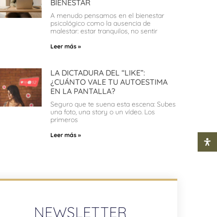
BIENESTAR
A menudo pensamos en el bienestar
psicológico como la ausencia de
malestar: estar tranquilos, no sentir
Leer más »
LA DICTADURA DEL “LIKE”:
¿CUÁNTO VALE TU AUTOESTIMA
EN LA PANTALLA?
Seguro que te suena esta escena: Subes
una foto, una story o un vídeo. Los
primeros
Leer más »
NEWSLETTER