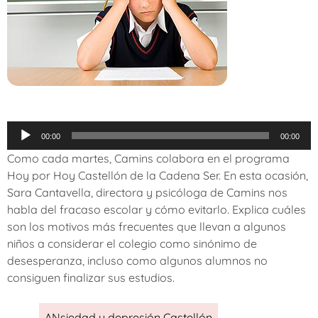
Reproductor
00:00
00:00
de
Como cada martes, Camins colabora en el programa
audio
Hoy por Hoy Castellón de la Cadena Ser. En esta ocasión,
Sara Cantavella, directora y psicóloga de Camins nos
habla del fracaso escolar y cómo evitarlo. Explica cuáles
son los motivos más frecuentes que llevan a algunos
niños a considerar el colegio como sinónimo de
desesperanza, incluso como algunos alumnos no
consiguen finalizar sus estudios.
ANsiedad y depresión Castellón