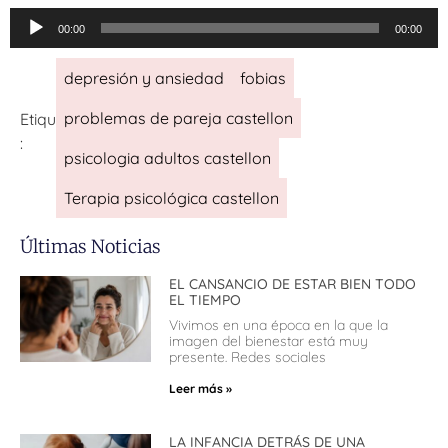
Reproductor
00:00
00:00
de
audio
depresión y ansiedad
fobias
problemas de pareja castellon
Etiquetas
:
psicologia adultos castellon
Terapia psicológica castellon
Últimas Noticias
EL CANSANCIO DE ESTAR BIEN TODO
EL TIEMPO
Vivimos en una época en la que la
imagen del bienestar está muy
presente. Redes sociales
Leer más »
LA INFANCIA DETRÁS DE UNA