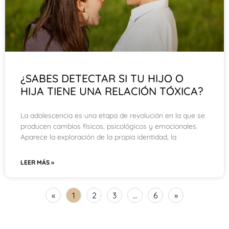
¿SABES DETECTAR SI TU HIJO O
HIJA TIENE UNA RELACIÓN TÓXICA?
La adolescencia es una etapa de revolución en la que se
producen cambios físicos, psicológicos y emocionales.
Aparece la exploración de la propia identidad, la
LEER MÁS »
«
1
2
3
…
6
»