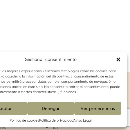
Gestionar consentimiento
 las mejores experiencias, utilizamos tecnologías como las cookies para
o acceder a la información del dispositivo. El consentimiento de estas
 nos permitirá procesar datos como el comportamiento de navegación o
o-juvenil
Logopedia
caciones únicas en este sitio. No consentir o retirar el consentimiento, puede
tivamente a ciertas características y funciones.
Dislalia
onducta
Disfemia
ceptar
Denegar
Ver preferencias
Dislexia
Retraso del lenguaje
Política de cookies
Politica de privacidad
Aviso Legal
Habilidades de comunicación
les
TEA