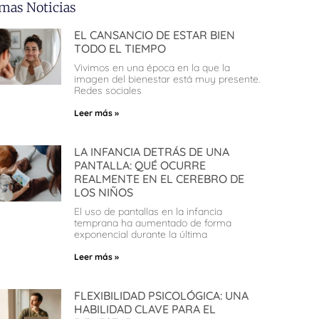
imas Noticias
EL CANSANCIO DE ESTAR BIEN
TODO EL TIEMPO
Vivimos en una época en la que la
imagen del bienestar está muy presente.
Redes sociales
Leer más »
LA INFANCIA DETRÁS DE UNA
PANTALLA: QUÉ OCURRE
REALMENTE EN EL CEREBRO DE
LOS NIÑOS
El uso de pantallas en la infancia
temprana ha aumentado de forma
exponencial durante la última
Leer más »
FLEXIBILIDAD PSICOLÓGICA: UNA
HABILIDAD CLAVE PARA EL