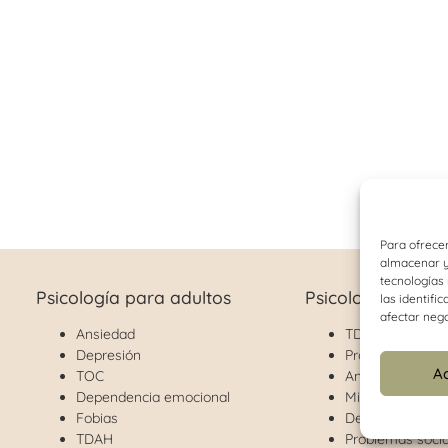
Para ofrecer
almacenar y/
tecnologías
Psicología para adultos
Psicología infant
las identifi
afectar nega
Ansiedad
TDAH
Depresión
Problemas de c
A
TOC
Ansiedad
Dependencia emocional
Miedos y fobias
Fobias
Depresión
TDAH
Problemas socia