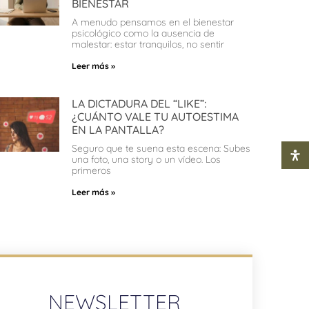
BIENESTAR
A menudo pensamos en el bienestar
psicológico como la ausencia de
malestar: estar tranquilos, no sentir
Leer más »
LA DICTADURA DEL “LIKE”:
¿CUÁNTO VALE TU AUTOESTIMA
EN LA PANTALLA?
Seguro que te suena esta escena: Subes
una foto, una story o un vídeo. Los
primeros
Leer más »
NEWSLETTER