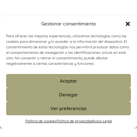
Gestionar consentimiento
Para ofrecer las mejores experiencias, utilizamos tecnologías como las
cookies para almacenar y/o acceder a la información del dispositivo. El
consentimiento de estas tecnologías nos permitirá procesar datos como
el comportamiento de navegación o las identificaciones únicas en este
sitio. No consentir o retirar el consentimiento, puede afectar
negativamente a ciertas características y funciones.
Aceptar
Denegar
Ver preferencias
info@psicologiacamins.com
Política de cookies
Politica de privacidad
Aviso Legal
679 24 48 83 (CS)
/
601 427 853 (Madrid)
Calle Mayor, 26, 1º, izquierda 12001